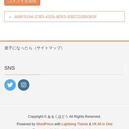
468F0194-27B3-4326-8D53-83ECD2B5083F
迷子になったら（サイトマップ）
SNS
Copyright © あるくほどう All Rights Reserved.
Powered by
WordPress
with
Lightning Theme
&
VK All in One